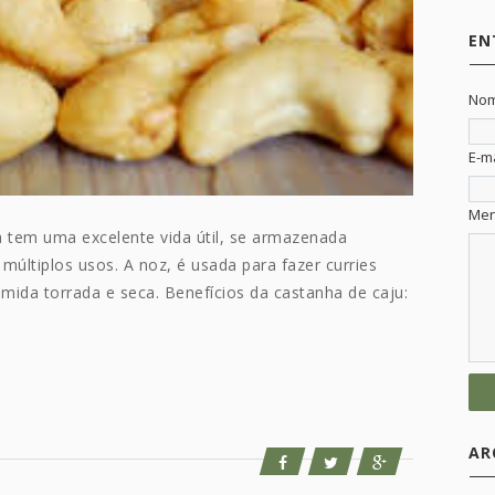
EN
No
E-m
Me
a tem uma excelente vida útil, se armazenada
múltiplos usos. A noz, é usada para fazer curries
umida torrada e seca. Benefícios da castanha de caju:
AR