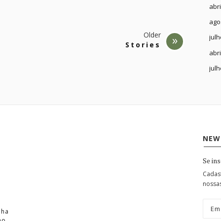
abri
ago
Older
julh
Stories
abri
julh
NEW
Se in
Cadast
nossa
nha
ao